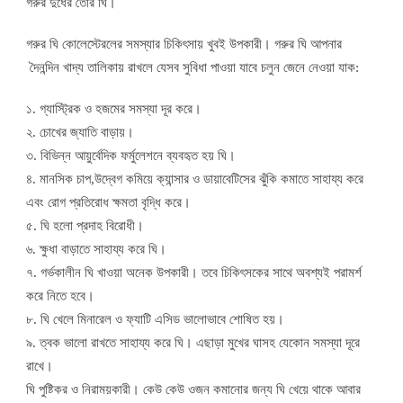
গরুর দুধের তৈরি ঘি।
গরুর ঘি কোলেস্টেরলের সমস্যার চিকিৎসায় খুবই উপকারী। গরুর ঘি আপনার
দৈনন্দিন খাদ্য তালিকায় রাখলে যেসব সুবিধা পাওয়া যাবে চলুন জেনে নেওয়া যাক:
১. গ্যাস্ট্রিক ও হজমের সমস্যা দূর করে।
২. চোখের জ্যাতি বাড়ায়।
৩. বিভিন্ন আয়ুর্বেদিক ফর্মুলেশনে ব্যবহৃত হয় ঘি।
৪. মানসিক চাপ,উদ্বেগ কমিয়ে ক্যান্সার ও ডায়াবেটিসের ঝুঁকি কমাতে সাহায্য করে
এবং রোগ প্রতিরোধ ক্ষমতা বৃদ্ধি করে।
৫. ঘি হলো প্রদাহ বিরোধী।
৬. ক্ষুধা বাড়াতে সাহায্য করে ঘি।
৭. গর্ভকালীন ঘি খাওয়া অনেক উপকারী। তবে চিকিৎসকের সাথে অবশ্যই পরামর্শ
করে নিতে হবে।
৮. ঘি খেলে মিনারেল ও ফ্যাটি এসিড ভালোভাবে শোষিত হয়।
৯. ত্বক ভালো রাখতে সাহায্য করে ঘি। এছাড়া মুখের ঘাসহ যেকোন সমস্যা দূরে
রাখে।
ঘি পুষ্টিকর ও নিরাময়কারী। কেউ কেউ ওজন কমানোর জন্য ঘি খেয়ে থাকে আবার