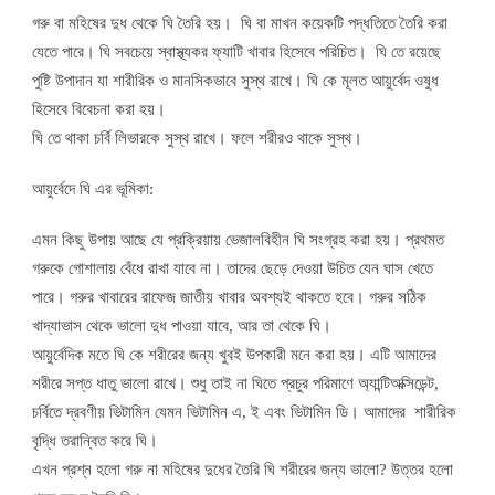
গরু বা মহিষের দুধ থেকে ঘি তৈরি হয়। ঘি বা মাখন কয়েকটি পদ্ধতিতে তৈরি করা
যেতে পারে। ঘি সবচেয়ে স্বাস্থ্যকর ফ্যাটি খাবার হিসেবে পরিচিত। ঘি তে রয়েছে
পুষ্টি উপাদান যা শারীরিক ও মানসিকভাবে সুস্থ রাখে। ঘি কে মূলত আয়ুর্বেদ ওষুধ
হিসেবে বিবেচনা করা হয়।
ঘি তে থাকা চর্বি লিভারকে সুস্থ রাখে। ফলে শরীরও থাকে সুস্থ।
আয়ুর্বেদে ঘি এর ভূমিকা:
এমন কিছু উপায় আছে যে প্রক্রিয়ায় ভেজালবিহীন ঘি সংগ্রহ করা হয়। প্রথমত
গরুকে গোশালায় বেঁধে রাখা যাবে না। তাদের ছেড়ে দেওয়া উচিত যেন ঘাস খেতে
পারে। গরুর খাবারের রাফেজ জাতীয় খাবার অবশ্যই থাকতে হবে। গরুর সঠিক
খাদ্যাভাস থেকে ভালো দুধ পাওয়া যাবে, আর তা থেকে ঘি।
আয়ুর্বেদিক মতে ঘি কে শরীরের জন্য খুবই উপকারী মনে করা হয়। এটি আমাদের
শরীরে সপ্ত ধাতু ভালো রাখে। শুধু তাই না ঘিতে প্রচুর পরিমাণে অ্যান্টিঅক্সিডেন্ট,
চর্বিতে দ্রবণীয় ভিটামিন যেমন ভিটামিন এ, ই এবং ভিটামিন ডি। আমাদের শারীরিক
বৃদ্ধি তরান্বিত করে ঘি।
এখন প্রশ্ন হলো গরু না মহিষের দুধের তৈরি ঘি শরীরের জন্য ভালো? উত্তর হলো