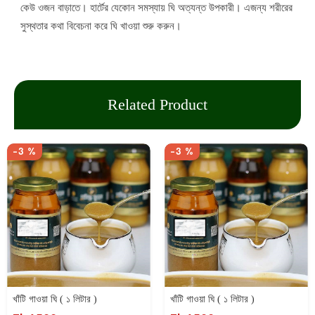
কেউ ওজন বাড়াতে। হার্টের যেকোন সমস্যায় ঘি অত্যন্ত উপকারী। এজন্য শরীরের
সুস্থতার কথা বিবেচনা করে ঘি খাওয়া শুরু করুন।
Related Product
-3 %
-3 %
খাঁটি গাওয়া ঘি ( ১ লিটার )
খাঁটি গাওয়া ঘি ( ১ লিটার )