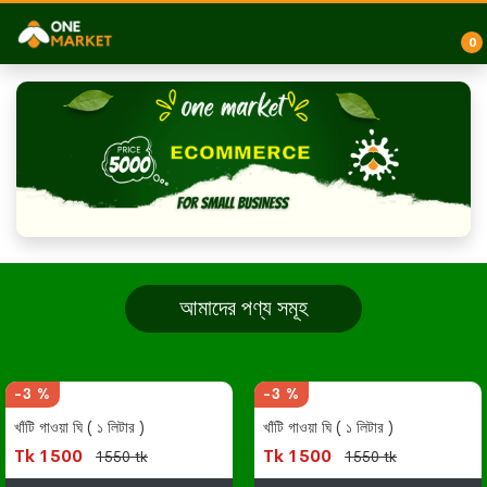
0
আমাদের পণ্য সমূহ
-3 %
-3 %
খাঁটি গাওয়া ঘি ( ১ লিটার )
খাঁটি গাওয়া ঘি ( ১ লিটার )
Tk 1500
Tk 1500
1550 tk
1550 tk